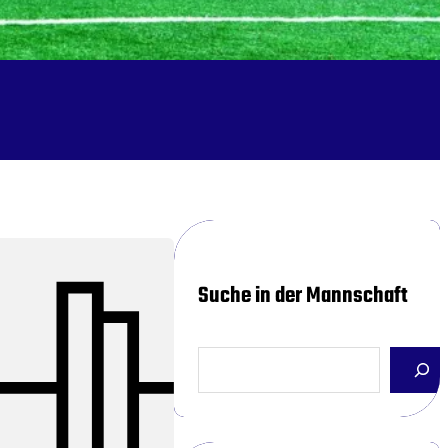
Suche in der Mannschaft
S
e
a
r
c
h