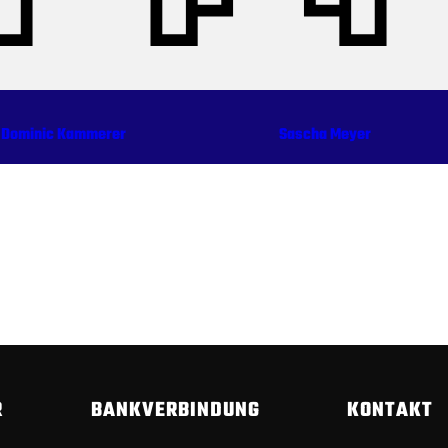
: Dominic Kammerer
Sascha Meyer
R
BANKVERBINDUNG
KONTAKT