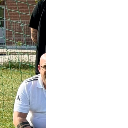
elplan für die A-
 Saison 2026/27
m verdienten
 in die A-Klasse
r die…
lesen