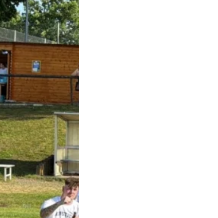
EG PERFEKT! Blau-
acht den Sprung
A-Klasse
m Sieg gegen den
urri Südwest 2
lesen