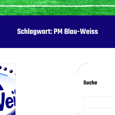
Schlagwort:
PM Blau-Weiss
Suche
S
e
a
r