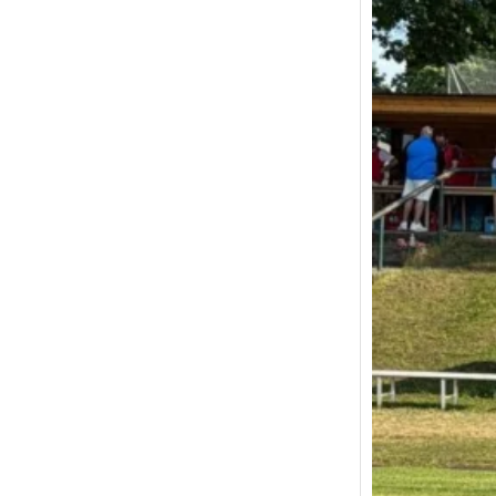
AUFSTI
Weiß m
in die 
Mit eine
TSV Azz
krönt…
Weiter