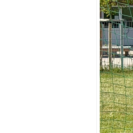
Der Spi
Klasse
ist da
Nach de
Aufstieg
steht fü
Weiter