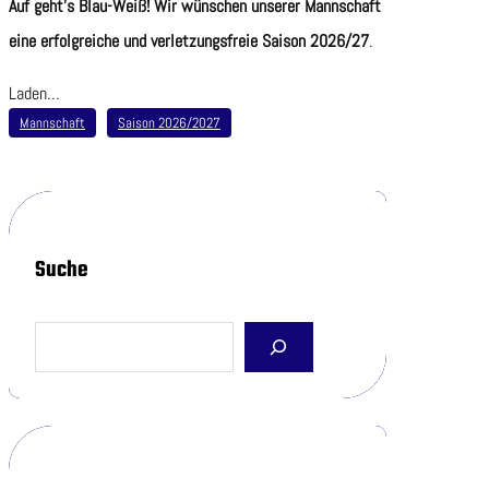
Auf geht’s Blau-Weiß! Wir wünschen unserer Mannschaft
eine erfolgreiche und verletzungsfreie Saison 2026/27
.
Laden…
Mannschaft
Saison 2026/2027
Suche
S
e
a
r
c
h